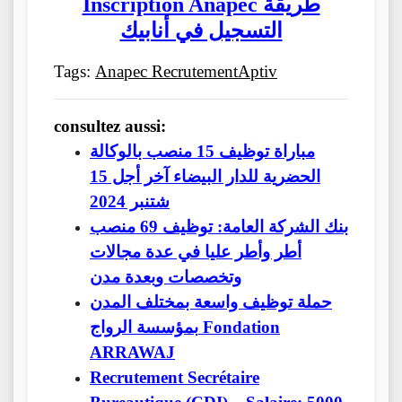
Inscription Anapec طريقة
التسجيل في أنابيك
Tags:
Anapec Recrutement
Aptiv
consultez aussi:
مباراة توظيف 15 منصب بالوكالة
الحضرية للدار البيضاء آخر أجل 15
شتنبر 2024
بنك الشركة العامة: توظيف 69 منصب
أطر وأطر عليا في عدة مجالات
وتخصصات وبعدة مدن
حملة توظيف واسعة بمختلف المدن
بمؤسسة الرواج Fondation
ARRAWAJ
Recrutement Secrétaire