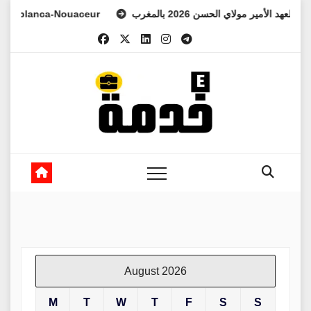
Skip
nca-Nouaceur
رس ولي العهد الأمير مولاي الحسن 2026 بالمغرب
to
content
August 2026
M
T
W
T
F
S
S