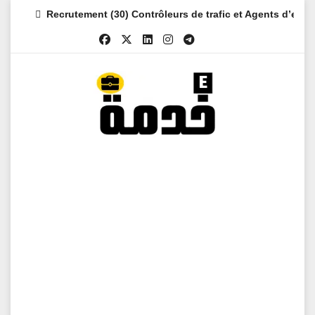
Skip
Recrutement (30) Contrôleurs de trafic et Agents d’es
to
content