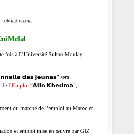
l _ ekhadma.ma
éni Mellal
 cette fois à L’Université Sultan Moulay
𝗻𝗲𝗹𝗹𝗲 𝗱𝗲𝘀 𝗷𝗲𝘂𝗻𝗲𝘀” sera
 de l’
Emploi
“𝗔𝗹𝗹𝗼 𝗞𝗵𝗲𝗱𝗺𝗮”,
pement du marché de l’emploi au Maroc et
ormation et emploi mise en œuvre par GIZ