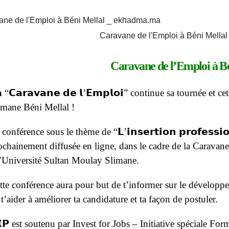
Caravane de l'Emploi à Béni Mella
Caravane de l’Emploi à B
 “𝗖𝗮𝗿𝗮𝘃𝗮𝗻𝗲 𝗱𝗲 𝗹’𝗘𝗺𝗽𝗹𝗼𝗶” continue sa tournée et
imane Béni Mellal !
conférence sous le thème de “𝗟’𝗶𝗻𝘀𝗲𝗿𝘁𝗶𝗼𝗻 𝗽𝗿𝗼𝗳𝗲𝘀𝘀𝗶𝗼
ochainement diffusée en ligne, dans le cadre de la Caravane
l’Université Sultan Moulay Slimane.
tte conférence aura pour but de t’informer sur le dévelop
 t’aider à améliorer ta candidature et ta façon de postuler.
𝗜𝗣 est soutenu par Invest for Jobs – Initiative spéciale F