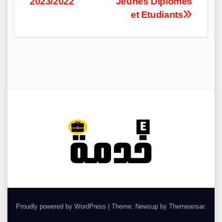
2023/2022
Jeunes Diplômés
et Etudiants
Proudly powered by WordPress
|
Theme: Newsup by
Themeansar
.