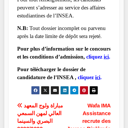
peuvent s’adresser au service des affaires
estudiantines de l’INSEA.
N.B:
Tout dossier incomplet ou parvenu
après la date limite de dépôt sera rejeté.
Pour plus d’information sur le concours
et les conditions d’admission,
cliquez
ici
.
Pour télécharger le dossier de
candidature de l’INSEA ,
cliquez
ici
.
Post
مباراة ولوج المعهد
Wafa IMA
العالي لمهن السمعي
Assistance
navigation
البصري والسينما
recrute des