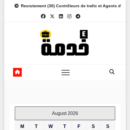
Skip
Recrutement (30) Contrôleurs de trafic et Agents d’es
to
content
August 2026
M
T
W
T
F
S
S