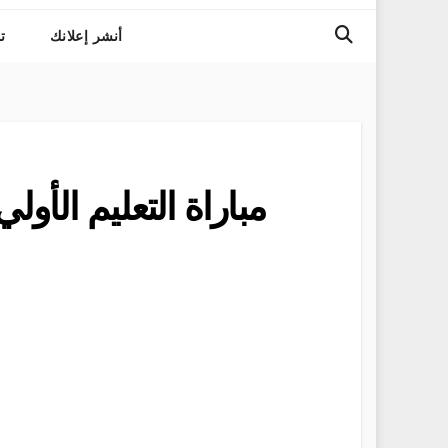
أنشر إعلانك
ت