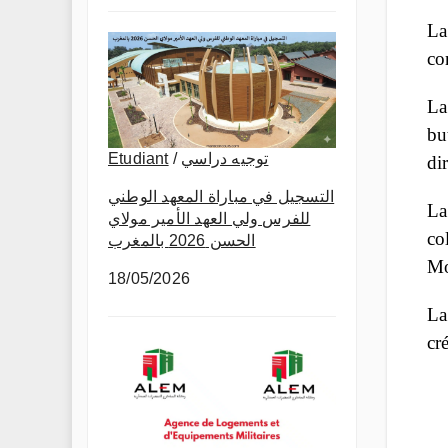
La
co
La
bu
Etudiant
/
توجيه دراسي
di
التسجيل في مباراة المعهد الوطني
La
للفرس ولي العهد الأمير مولاي
co
الحسن 2026 بالمغرب
Mo
18/05/2026
La
cr