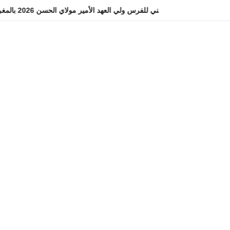
التسجيل في مباراة المعهد الوطني للفرس ولي العهد الأمير مولاي الحسن 2026 بالمغرب