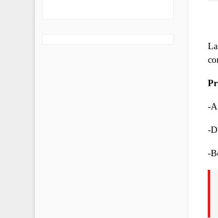
La
co
Pr
-A
-D
-B