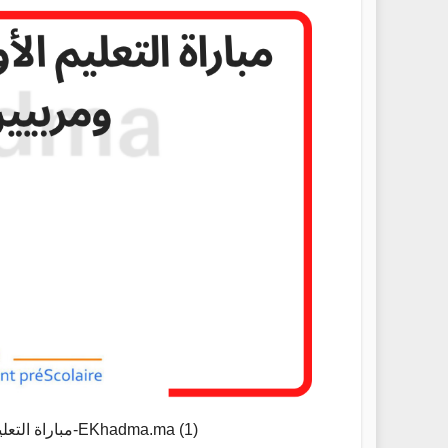
مباراة التعليم الأولي 2023 توظيف مربيات ومربيين للتعليم الاولي-EKhadma.ma (1)