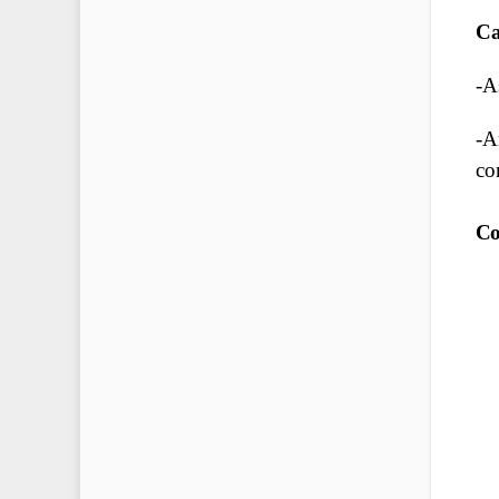
Ca
-A
-A
co
Con