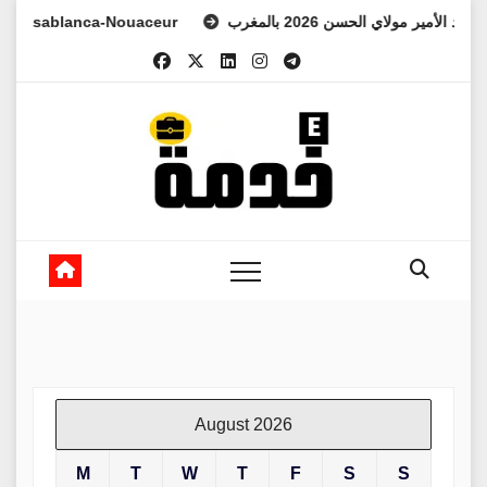
Skip
ablanca-Nouaceur
ي العهد الأمير مولاي الحسن 2026 بالمغرب
to
content
August 2026
M
T
W
T
F
S
S