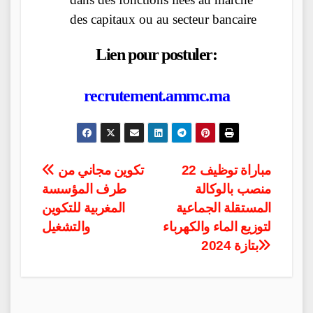
des capitaux ou au secteur bancaire
Lien pour postuler:
recrutement.ammc.ma
Post
مباراة توظيف 22
تكوين مجاني من
منصب بالوكالة
طرف المؤسسة
navigation
المستقلة الجماعية
المغربية للتكوين
لتوزيع الماء والكهرباء
والتشغيل
بتازة 2024