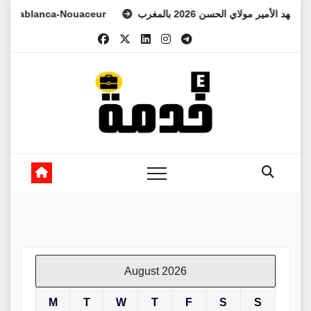
Skip
lanca-Nouaceur
ولي العهد الأمير مولاي الحسن 2026 بالمغرب
to
content
August 2026
M
T
W
T
F
S
S