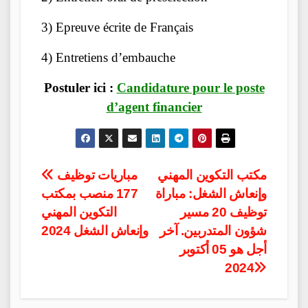
3) Epreuve écrite de Français
4) Entretiens d’embauche
Postuler ici :
Candidature pour le poste
d’agent financier
Post
مكتب التكوين المهني
مباريات توظيف
وإنعاش الشغل: مباراة
177 منصب بمكتب
navigation
توظيف 20 مسير
التكوين المهني
شؤون المتدربين. آخر
وإنعاش الشغل 2024
أجل هو 05 أكتوبر
2024