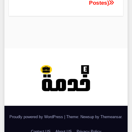
Postes)
Proudly powered by WordPress
|
Theme: Newsup by
Themeansar
.
Contact US
About US
Privacy Policy