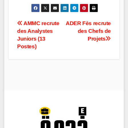
Post
AMMC recrute
ADER Fès recrute
des Analystes
des Chefs de
navigation
Juniors (13
Projets
Postes)