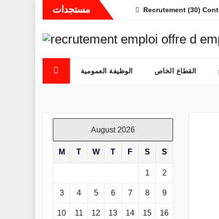
Skip
مستجدات
Recrutement (30) Cont
to
content
القطاع الخاص
الوظيفة العمومية
August 2026
M
T
W
T
F
S
S
1
2
3
4
5
6
7
8
9
10
11
12
13
14
15
16