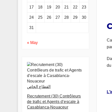
17
18
19
20
21
22
23
24
25
26
27
28
29
30
C
31
Ca
« May
pa
Da
du 
القطاع الخاص
L’
Recrutement (30) Contrôleurs
de trafic et Agents d’escale à
Casablanca-Nouaceur