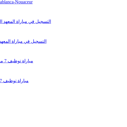
asablanca-Nouaceur
التسجيل في مباراة المعهد الو
مباراة توظيف 7 مناصب بالوكالة الوطنية للمساكن والتجهيزات العسكرية 2026