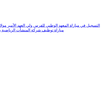
التسجيل في مباراة المعهد الوطني للفرس ولي العهد الأمير مولاي الحسن 6
مباراة توظيف شركة المنشآت الرياضية بفاس 2026.. توظيف 10 منا