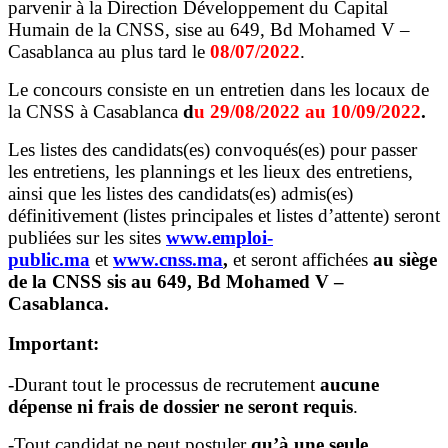
parvenir à la Direction Développement du Capital
Humain de la CNSS, sise au 649, Bd Mohamed V –
Casablanca au plus tard le
08/07/2022
.
Le concours consiste en un entretien dans les locaux de
la CNSS à Casablanca
d
u 29/08/2022 au 10/09/2022
.
Les listes des candidats(es) convoqués(es) pour passer
les entretiens, les plannings et les lieux des entretiens,
ainsi que les listes des candidats(es) admis(es)
définitivement (listes principales et listes d’attente) seront
publiées sur les sites
www.emploi-
public.ma
et
www.cnss.ma
,
et seront affichées
au siège
de la CNSS sis au 649, Bd Mohamed V –
Casablanca.
Important:
-Durant tout le processus de recrutement
aucune
dépense ni frais de dossier ne seront requis
.
-Tout candidat ne peut postuler
qu’à une seule