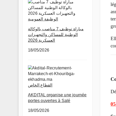
lég
as
te
الوظيفة العمومية
gr
مباراة توظيف 7 مناصب بالوكالة
الوطنية للمساكن والتجهيزات
El
العسكرية 2026
co
18/05/2026
Co
القطاع الخاص
Dé
AKDITAL organise une journée
portes ouvertes à Salé
05
18/05/2026