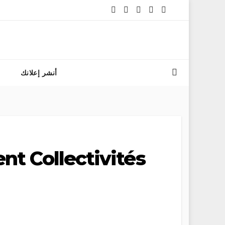
 مباراة المعهد الوطني للفرس ولي العهد الأمير مولاي الحسن 2026 بالمغرب
أنشر إعلانك
t Collectivités