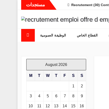
Skip
مستجدات
Recrutement (30) Cont
to
content
القطاع الخاص
الوظيفة العمومية
August 2026
M
T
W
T
F
S
S
1
2
3
4
5
6
7
8
9
10
11
12
13
14
15
16