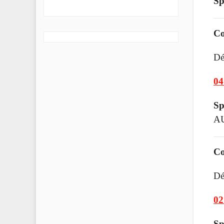
Sp
Co
Dé
04
Sp
A
Co
Dé
02
Sp