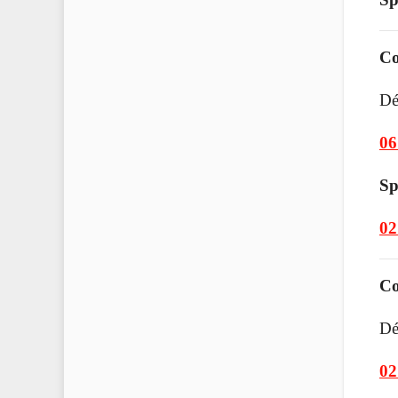
Co
Dé
06
Sp
02
Co
Dé
02