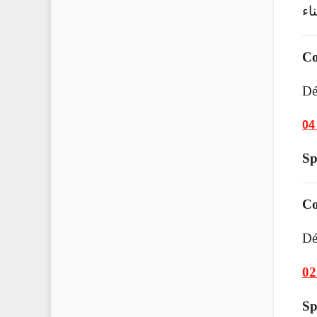
Co
Dé
04
Sp
Co
Dé
02
Sp