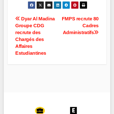
Post
Dyar Al Madina
FMPS recrute 80
Groupe CDG
Cadres
navigation
recrute des
Administratifs
Chargés des
Affaires
Estudiantines