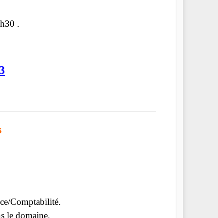
h30 .
3
s
ce/Comptabilité.
ns le domaine.