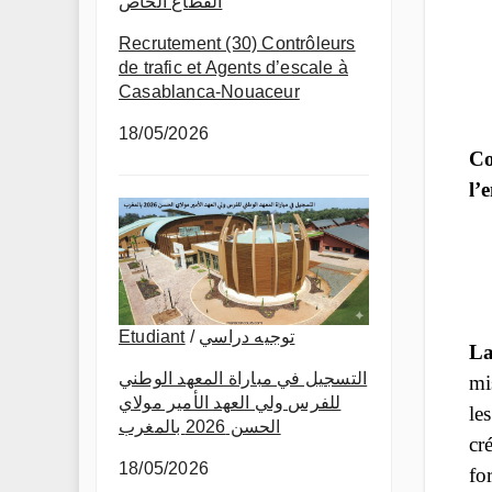
القطاع الخاص
Recrutement (30) Contrôleurs
de trafic et Agents d’escale à
Casablanca-Nouaceur
18/05/2026
Co
l’
Etudiant
/
توجيه دراسي
La
التسجيل في مباراة المعهد الوطني
mi
للفرس ولي العهد الأمير مولاي
le
الحسن 2026 بالمغرب
cr
18/05/2026
fo