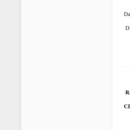
Da
Di
R
C