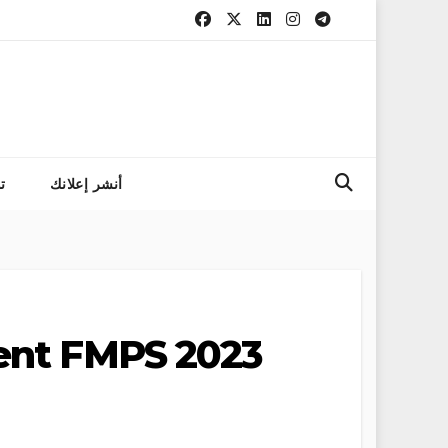
التسجيل في مب
أنشر إعلانك
ت
ent FMPS 2023