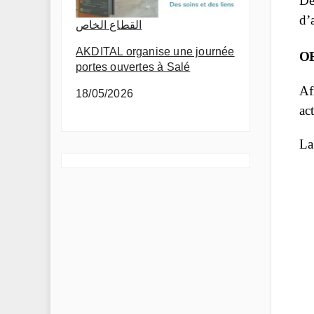
De
d’
القطاع الخاص
AKDITAL organise une journée
OB
portes ouvertes à Salé
Af
18/05/2026
ac
La