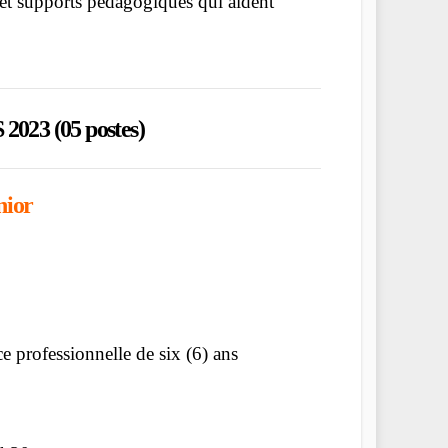
s et supports pédagogiques qui aident
023 (05 postes)
nior
e professionnelle de six (6) ans