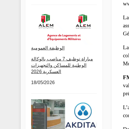
ww
La
as
Gé
La
الوظيفة العمومية
co
مباراة توظيف 7 مناصب بالوكالة
Mo
الوطنية للمساكن والتجهيزات
العسكرية 2026
F
18/05/2026
va
pr
L’
co