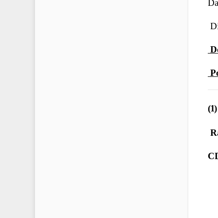
Da
Di
Dé
Po
(1)
R
C