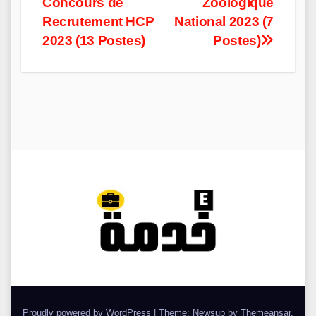
Concours de
Zoologique
navigation
Recrutement HCP
National 2023 (7
2023 (13 Postes)
Postes)
Proudly powered by WordPress
|
Theme: Newsup by
Themeansar
.