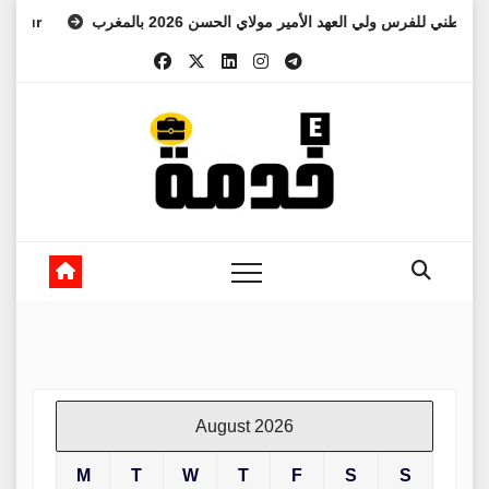
Skip
 المعهد الوطني للفرس ولي العهد الأمير مولاي الحسن 2026 بالمغرب
to
content
August 2026
M
T
W
T
F
S
S