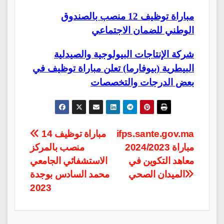
مباراة توظيف 12 منصب بالصندوق
الوطني للضمان الاجتماعي
شركة الإنتاجات البيولوجية والصيدلية
البيطرية (بيوفارما) تعلن مباراة توظيف في
بعض الدرجات والتخصصات
Post
ifps.sante.gov.ma
مباراة توظيف 14
2024/2023 مباراة
منصب بالمركز
navigation
معاهد التكوين في
الاستشفائي الجامعي
الميدان الصحي
محمد السادس بوجدة
2023