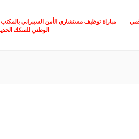
ost
لرقمي
مباراة توظيف مستشاري ا
الوطني للسكك الحديد
avigation