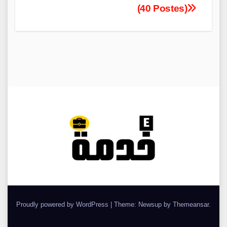
(40 Postes)
Proudly powered by WordPress
|
Theme: Newsup by
Themeansar
.