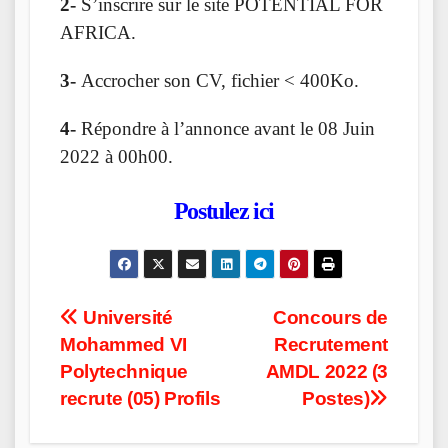
2-
S’inscrire sur le site POTENTIAL FOR
AFRICA.
3-
Accrocher son CV, fichier < 400Ko.
4-
Répondre à l’annonce avant le 08 Juin
2022 à 00h00.
Postulez ici
Post
Université
Concours de
Mohammed VI
Recrutement
navigation
Polytechnique
AMDL 2022 (3
recrute (05) Profils
Postes)