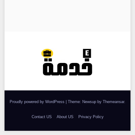
Proudly powered by WordPress
|
Theme: Newsup by
Themeansar
.
Contact US
About US
Privacy Policy