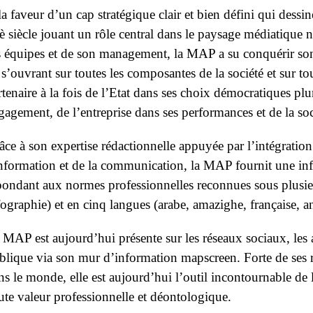
la faveur d’un cap stratégique clair et bien défini qui dess
è siècle jouant un rôle central dans le paysage médiatique n
s équipes et de son management, la MAP a su conquérir son p
 s’ouvrant sur toutes les composantes de la société et sur to
rtenaire à la fois de l’Etat dans ses choix démocratiques plur
gagement, de l’entreprise dans ses performances et de la so
âce à son expertise rédactionnelle appuyée par l’intégratio
information et de la communication, la MAP fournit une inf
pondant aux normes professionnelles reconnues sous plusieu
fographie) et en cinq langues (arabe, amazighe, française, a
 MAP est aujourd’hui présente sur les réseaux sociaux, les a
blique via son mur d’information mapscreen. Forte de ses 
ns le monde, elle est aujourd’hui l’outil incontournable de 
ute valeur professionnelle et déontologique.