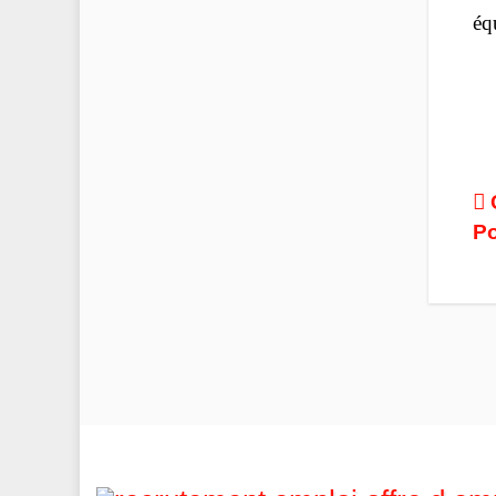
éq
P
Po
n