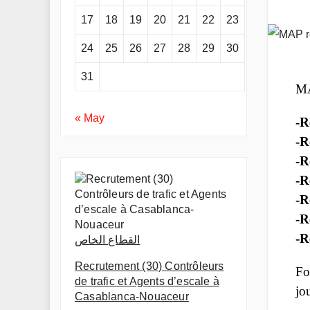
17
18
19
20
21
22
23
24
25
26
27
28
29
30
31
MA
« May
-R
-R
-R
-R
-R
-R
-R
القطاع الخاص
Recrutement (30) Contrôleurs
Fo
de trafic et Agents d’escale à
jo
Casablanca-Nouaceur