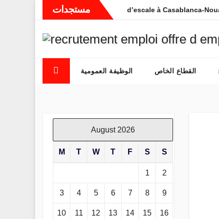
Skip
مستجدات
) Contrôleurs de trafic et Agents d’escale à Casablanca-Nouaceur
to
content
القطاع الخاص
الوظيفة العمومية
August 2026
M
T
W
T
F
S
S
1
2
3
4
5
6
7
8
9
10
11
12
13
14
15
16