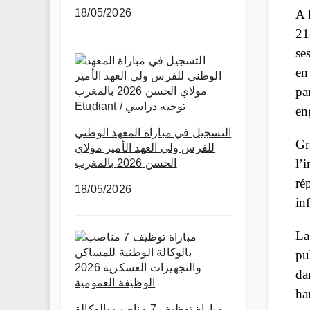
18/05/2026
A 
21
se
en
pa
Etudiant
/
توجيه دراسي
en
التسجيل في مباراة المعهد الوطني
Gr
للفرس ولي العهد الأمير مولاي
l’
الحسن 2026 بالمغرب
ré
18/05/2026
in
La
pu
da
الوظيفة العمومية
ha
مباراة توظيف 7 مناصب بالوكالة