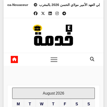
Skip
ني للفرس ولي العهد الأمير مولاي الحسن 2026 بالمغرب
ouaceur
to
content
August 2026
M
T
W
T
F
S
S