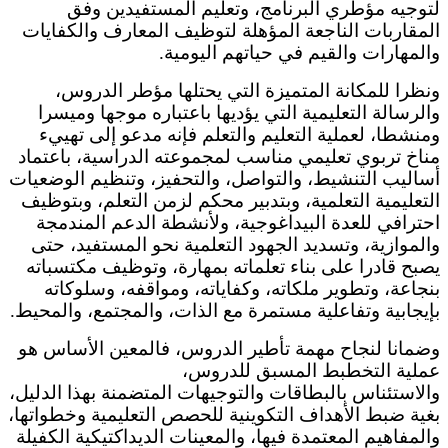
لتوجيه مؤطري البرنامج، وتعليم المستفيدين وفق
المقاربات الناجعة المؤهلة لتوظيف المعارف والكفايات
والمهارات والقيم في حياتهم اليومية.
ونظرا للمكانة المتميزة التي يحتلها مؤطر الدروس،
والرسالة التعليمية التي يؤديها باعتباره موجها وميسرا
ومنشطا، لعملية التعليم والتعلم فإنه مدعو إلى تهييء
مناخ تربوي تعليمي مناسب لمجموعته الدراسية، باعتماد
أساليب التنشيط، والتواصل، والتحفيز، وتنظيم الوضعيات
التعليمية التعلمية، وبتدبير محكم لزمن التعلم، وبتوظيف
احترافي للعدة البيداغوجية، ولأنشطة الدعم المندمجة
والموازية، وتسديد الجهود التعلمية نحو المستفيد، حتى
يصبح قادرا على بناء تعلماته بمهارة، وتوظيف مكتسباته
بنجاعة، وتطوير ملكاته، وكفاياته، ومواقفه، وسلوكاته
بإيجابية وتفاعلية مستمرة مع الذات، والمجتمع، والمحيط.
وضمانا لنجاح مهمة تأطير الدروس، فالمعين الأساس هو
عملية التخطبط المسبق للدروس،
والاستئناس بالبطاقات والتوجيهات المتضمنة بهذا الدليل،
بغية ضبط الأهداف التكوينية للحصص التعليمية وخطواتها،
والمفاهيم المعتمدة فيها، والمعينات الديداكتيكية الكفيلة