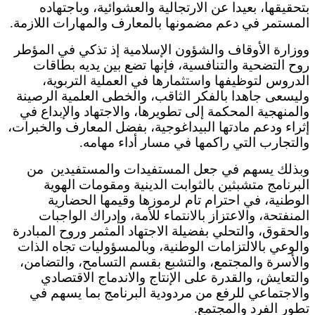
بتحقيقها، بعيدا عن الارتجالية والعشوائية، وباجتهاده
المستمر في دعم مضمونها بالمعارف والمهارات اللازمة.
ووزارة الأوقاف والشؤون الإسلامية إذ تذكي في المؤطر
روح التضحية والتنافسية، فإنها تضع بين يديه بطاقات
الدروس لتوظيفها واستثمارها في العملية التربوية،
وليسعى جاهدا بالفكر الثاقب، والخطى العلمية الرصينة
والمنهجية المحكمة إلى تطويرها، والاجتهاد والإبداع في
إثراء ودعم مادتها البيداغوجية، بفضل المعارف والخبرات،
والتجارب التي راكمها في مسار أداء مهامه.
وبذلك يسهم في جعل المستفيدات والمستفيدين من
البرنامج متشبثين بالثوابت الدينية ومقومات الهوية
الوطنية، في احترام تام لرموزها وقيمها الحضارية
المنفتحة، والاعتزاز بالانتماء للأمة، وإدراك الواجبات
والحقوق، والتحلي بفضيلة الاجتهاد المثمر وروح المبادرة
والوعي بالالتزامات الوطنية، وبالمسؤوليات تجاه الذات
والأسرة والمجتمع، والتشبع بقسم التسامح، والتضامن،
والتعايش، والقدرة على الإنتاج والاندماج الاقتصادي
والاجتماعي للرفع من مردودية البرنامج بما يسهم في
تطور الفرد والمجتمع.