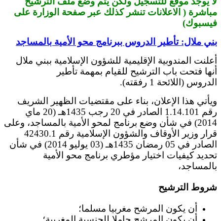
لا يوجد موقع للتسجيل ولكن يتم وضع ملف الترشيح
مباشرة ( الاعلانات تنشر كذلك عبر صفحة الوزارة على
فيسبوك)
بني ملال: تأطير الدروس ببرنامج محو الأمية بالمساجد
أعلنت المندوبية الإقليمية للشؤون الإسلامية ببني ملال
أنها فتحت باب الترشيح للقيام بمهمة تأطير
الدروس (اللائحة 1 رفقته).
ويأتي هذا الإعلان، بناء على مقتضيات الظهير الشريف
رقم 1.14.101 الصادر في 20 رجب 1435هـ (20 ماي
2014) في شأن وضع برنامج لمحو الأمية بالمساجد، وعلى
قرار وزير الأوقاف والشؤون الإسلامية رقم 42430.1
الصادر في 05 رمضان 1435هـ (03 يوليو 2014) في شأن
تحديد كيفيات اختيار مؤطري برنامج محو الأمية
بالمساجد،
شروط الترشيح
أن يكون المرشح مغربيا مسلما؛
أن يكون المرشح حاملا للجنسية المغربية؛