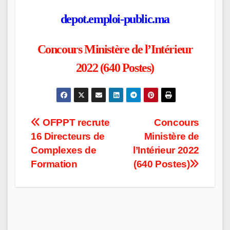
depot.emploi-public.ma
Concours Ministère de l’Intérieur
2022 (640 Postes)
Post
OFPPT recrute
Concours
16 Directeurs de
Ministère de
navigation
Complexes de
l’Intérieur 2022
Formation
(640 Postes)