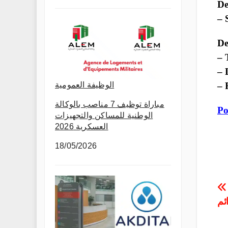
De
– 
De
– 
– 
الوظيفة العمومية
– 
مباراة توظيف 7 مناصب بالوكالة
Po
الوطنية للمساكن والتجهيزات
العسكرية 2026
18/05/2026
P
ودة COPAG تعلن توظيف
ئم
n