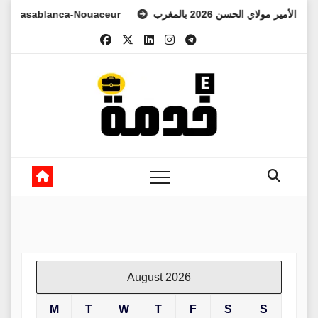
Skip
asablanca-Nouaceur
لعهد الأمير مولاي الحسن 2026 بالمغرب
to
content
August 2026
M
T
W
T
F
S
S