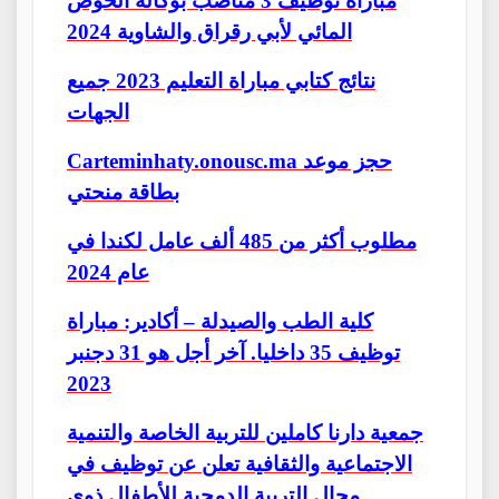
مباراة توظيف 3 مناصب بوكالة الحوض
المائي لأبي رقراق والشاوية 2024
نتائج كتابي مباراة التعليم 2023 جميع
الجهات
Carteminhaty.onousc.ma حجز موعد
بطاقة منحتي
مطلوب أكثر من 485 ألف عامل لكندا في
عام 2024
كلية الطب والصيدلة – أكادير: مباراة
توظيف 35 داخليا. آخر أجل هو 31 دجنبر
2023
جمعية دارنا كاملين للتربية الخاصة والتنمية
الاجتماعية والثقافية تعلن عن توظيف في
مجال التربية الدمجية للأطفال ذوي