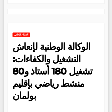
القطاع الخاص
الوكالة الوطنية لإنعاش
التشغيل والكفاءات:
تشغيل 180 أستاذ و80
منشط رياضي بإقليم
بولمان