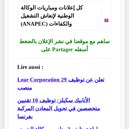
كل إعلانات ومباريات الوكالة
الوطنية لإنعاش التشغيل
والكفاءات (ANAPEC)
ساهم مع موقعنا في نشر الإعلان بالضغط
على Partager أسفله
Lire aussi :
Lear Corporation تعلن عن توظيف 29
منصب
الأنابيك سكيلز: توظيف 10 تقنيين
متخصصين في تحويل المعادن المركبة
بفرنسا