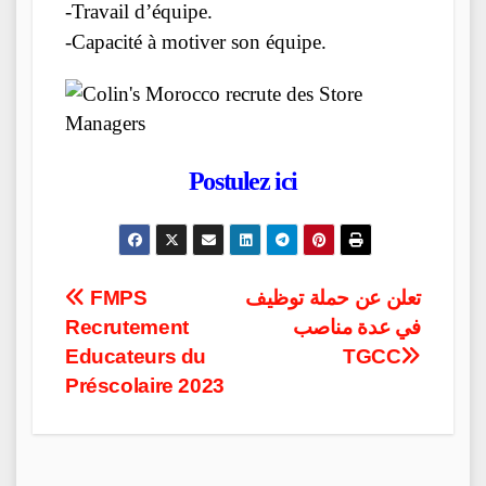
-Travail d’équipe.
-Capacité à motiver son équipe.
Postulez ici
Post
FMPS
تعلن عن حملة توظيف
Recrutement
في عدة مناصب
navigation
Educateurs du
TGCC
Préscolaire 2023