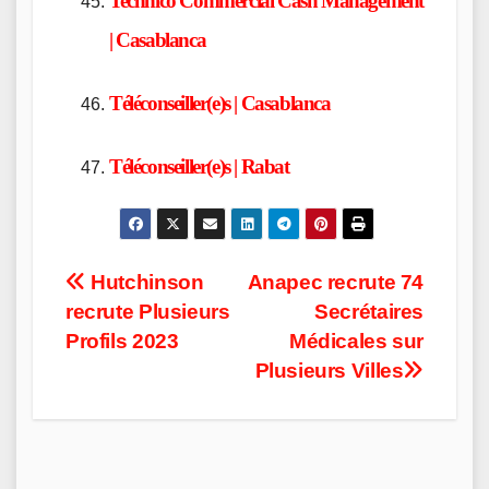
Technico Commercial Cash Management
| Casablanca
Téléconseiller(e)s | Casablanca
Téléconseiller(e)s | Rabat
Post
Hutchinson
Anapec recrute 74
recrute Plusieurs
Secrétaires
navigation
Profils 2023
Médicales sur
Plusieurs Villes