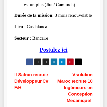
est un plus (Jira / Camunda)
Durée de la mission
: 3 mois renouvelable
Lieu
: Casablanca
Secteur
: Bancaire
Postulez ici
Post
Safran recrute
Vsolution
Développeur C#
Maroc recrute 10
navigation
F/H
Ingénieurs en
Conception
Mécanique