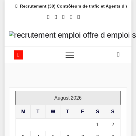
Skip
Recrutement (30) Contrôleurs de trafic et Agents d’es
to
content
August 2026
M
T
W
T
F
S
S
1
2