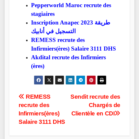
Pepperworld Maroc recrute des
stagiaires
Inscription Anapec 2023 طريقة
التسجيل في أنابيك
REMESS recrute des
Infirmiers(ères) Salaire 3111 DHS
Akdital recrute des Infirmiers
(ères)
Post
REMESS
Sendit recrute des
recrute des
Chargés de
navigation
Infirmiers(ères)
Clientèle en CDI
Salaire 3111 DHS