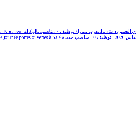
nca-Nouaceur
مباراة توظيف 7 مناصب بالوكالة
202 بالمغرب
journée portes ouvertes à Salé
صب جديدة