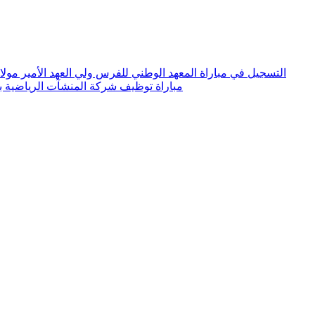
التسجيل في مباراة المعهد الوطني للفرس ولي العهد الأمير مولاي الحسن 6
مباراة توظيف شركة المنشآت الرياضية بفاس 2026.. توظيف 10 منا