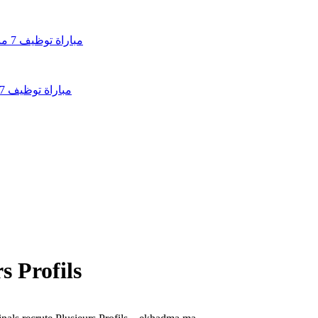
مباراة توظيف 7 مناصب بالوكالة الوطنية للمساكن والتجهيزات العسكرية 2026
s Profils