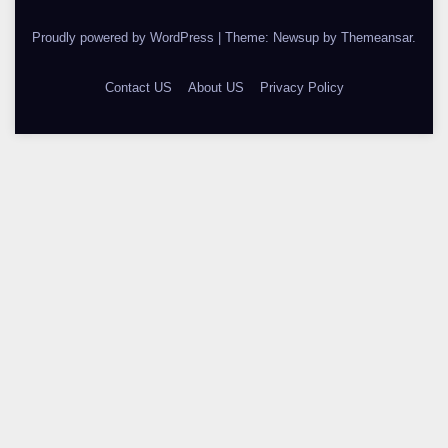
Proudly powered by WordPress
|
Theme: Newsup by
Themeansar
.
Contact US
About US
Privacy Policy