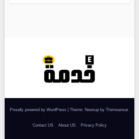
Proudly powered by WordPress
|
Theme: Newsup by
Themeansar
.
Contact US
About US
Privacy Policy