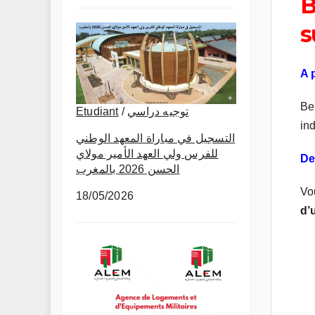
B
s
A 
Bel
Etudiant
/
توجيه دراسي
in
التسجيل في مباراة المعهد الوطني
للفرس ولي العهد الأمير مولاي
De
الحسن 2026 بالمغرب
Vo
18/05/2026
d’