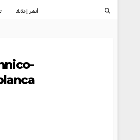
أنشر إعلانك
ت
hnico-
blanca