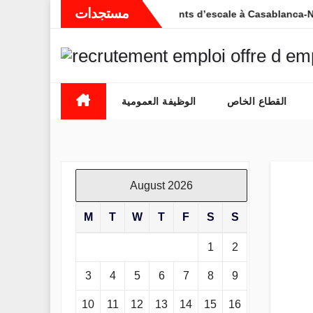
Skip
مستجدات
(30) Contrôleurs de trafic et Agents d’escale à Casablanca-Nouac
to
content
القطاع الخاص
الوظيفة العمومية
August 2026
M
T
W
T
F
S
S
1
2
3
4
5
6
7
8
9
10
11
12
13
14
15
16