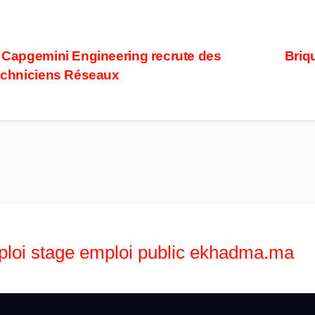
ost
Capgemini Engineering recrute des
Briq
chniciens Réseaux
avigation