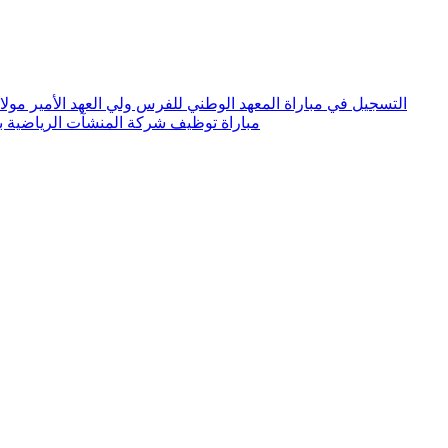
التسجيل في مباراة المعهد الوطني للفرس ولي العهد الأمير مولاي الحسن 6
مباراة توظيف شركة المنشآت الرياضية بفاس 2026.. توظيف 10 منا