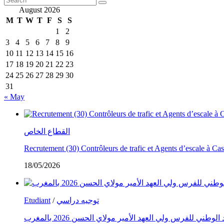
August 2026
M
T
W
T
F
S
S
1
2
3
4
5
6
7
8
9
10
11
12
13
14
15
16
17
18
19
20
21
22
23
24
25
26
27
28
29
30
31
« May
القطاع الخاص
Recrutement (30) Contrôleurs de trafic et Agents d’escale à C
18/05/2026
Etudiant
/
توجيه دراسي
طني للفرس ولي العهد الأمير مولاي الحسن 2026 بالمغرب