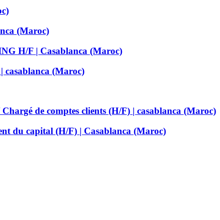
oc)
ca (Maroc)
H/F | Casablanca (Maroc)
 | casablanca (Maroc)
/ Chargé de comptes clients (H/F) | casablanca (Maroc)
t du capital (H/F) | Casablanca (Maroc)