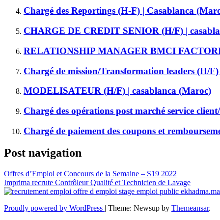
Chargé des Reportings (H-F) | Casablanca (Mar
CHARGE DE CREDIT SENIOR (H/F) | casablan
RELATIONSHIP MANAGER BMCI FACTORING 
Chargé de mission/Transformation leaders (H/F)
MODELISATEUR (H/F) | casablanca (Maroc)
Chargé des opérations post marché service client
Chargé de paiement des coupons et remboursemen
Post navigation
Offres d’Emploi et Concours de la Semaine – S19 2022
Imprima recrute Contrôleur Qualité et Technicien de Lavage
Proudly powered by WordPress
|
Theme: Newsup by
Themeansar
.