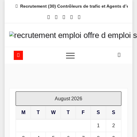
Skip
Recrutement (30) Contrôleurs de trafic et Agents d’es
to
content
August 2026
M
T
W
T
F
S
S
1
2