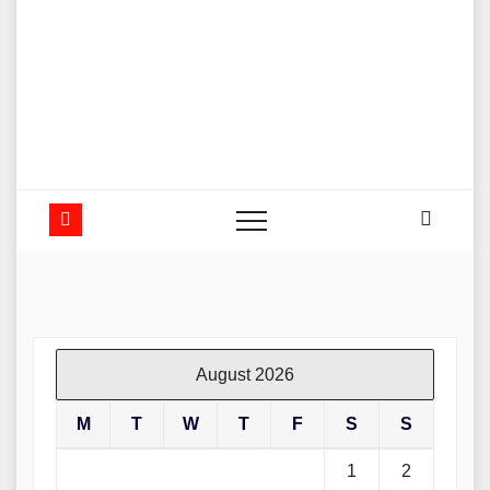
August 2026
M
T
W
T
F
S
S
1
2