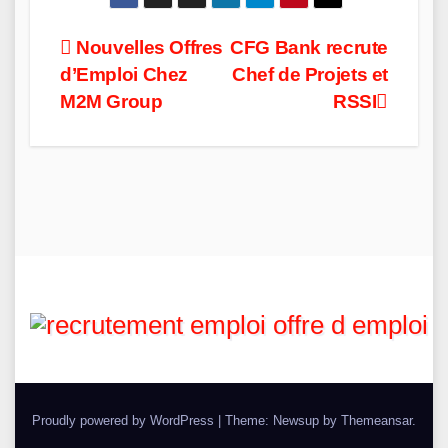
Post
Nouvelles Offres
CFG Bank recrute
d’Emploi Chez
Chef de Projets et
navigation
M2M Group
RSSI
Proudly powered by WordPress
|
Theme: Newsup by
Themeansar
.