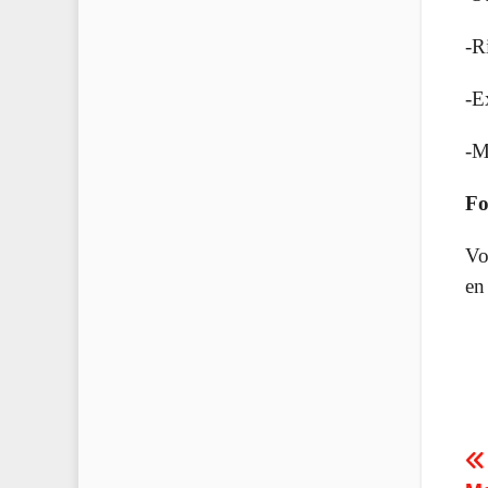
-R
-E
-M
Fo
Vo
en
P