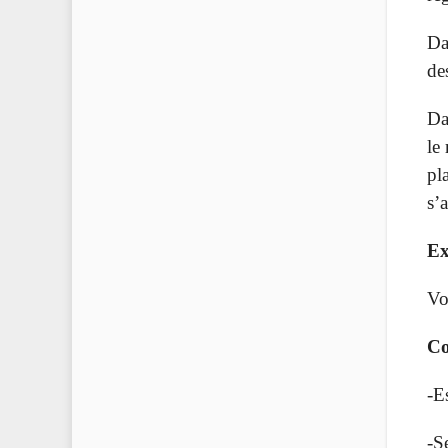
Da
de
Da
le
pl
s’
Ex
Vo
Co
-E
-S