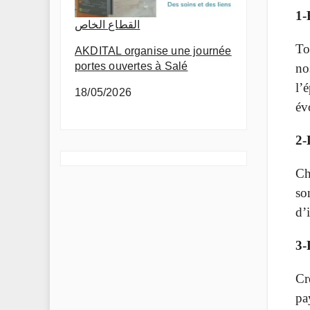
1-
القطاع الخاص
To
AKDITAL organise une journée
portes ouvertes à Salé
no
l’
18/05/2026
év
2-
Ch
so
d’
3-
Cr
pa