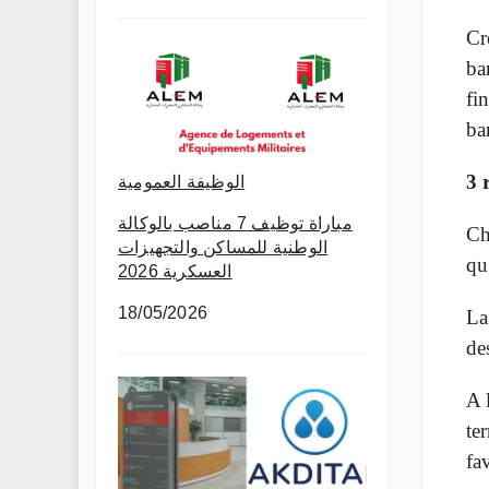
Cr
ba
fi
ba
3 
الوظيفة العمومية
مباراة توظيف 7 مناصب بالوكالة
Ch
الوطنية للمساكن والتجهيزات
qu
العسكرية 2026
18/05/2026
La
de
A 
te
fa