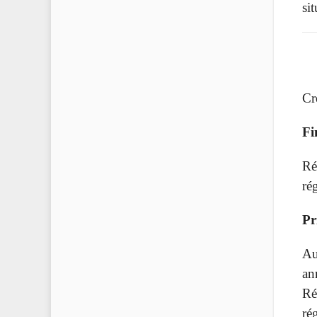
si
Cr
Fi
Ré
ré
Pr
Au
an
Ré
rég