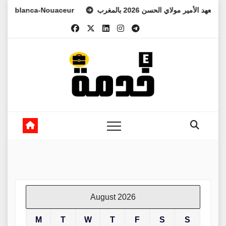
Skip
lanca-Nouaceur
ولي العهد الأمير مولاي الحسن 2026 بالمغرب
to
content
August 2026
M
T
W
T
F
S
S