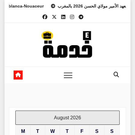
Skip
anca-Nouaceur
س ولي العهد الأمير مولاي الحسن 2026 بالمغرب
to
content
August 2026
M
T
W
T
F
S
S