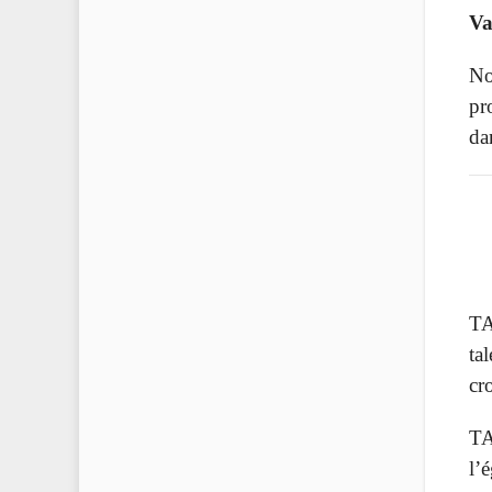
Va
No
pr
da
TA
ta
cr
TA
l’