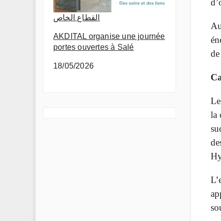
d’
القطاع الخاص
Au
AKDITAL organise une journée
én
portes ouvertes à Salé
de
18/05/2026
Ca
Le
la
su
de
Hy
L’
ap
so