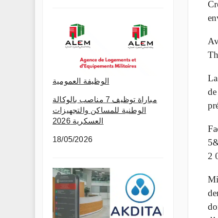
Cr
en
Av
Th
La
الوظيفة العمومية
de
مباراة توظيف 7 مناصب بالوكالة
pr
الوطنية للمساكن والتجهيزات
العسكرية 2026
Fa
18/05/2026
5&
2 
Mi
de
do