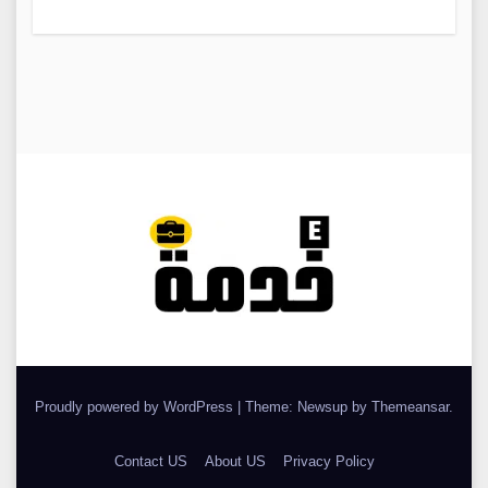
Proudly powered by WordPress
|
Theme: Newsup by
Themeansar
.
Contact US
About US
Privacy Policy