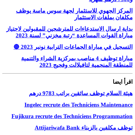
المركز الجهوي للاستثمار لجهة سوس ماسة يوظف
مكلفان بملفات الاستثمار
بداية ارسال الاستدعاءات للمترشحين للمقبولين لاجتياز
مباراة القوات المساعدة “رتبة مخزني” لسنة 2023
🔴 التسجيل في مباراة الجماعات الترابية نونبر 2023
مباراة توظيف 4 مناصب بمركزية الشراء والتنمية
للمنطقة المنجمية لتافيلالت وفجيج 2023
اقرأ ايضا
هيئة السلام توظف سائقين براتب 9783 درهم
Ingelec recrute des Techniciens Maintenance
Fujikura recrute des Techniciens Programmation
Attijariwafa Bank توظف مكلفين بالزبناء