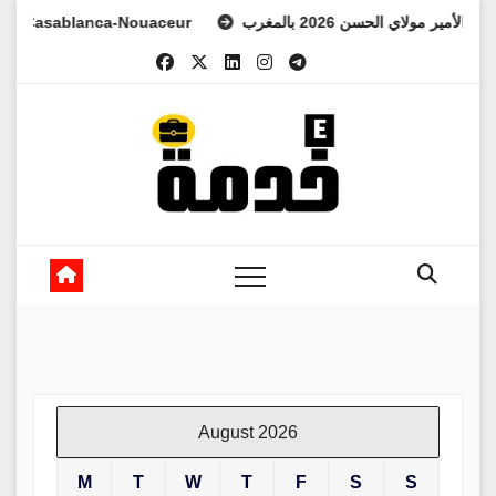
Skip
asablanca-Nouaceur
لعهد الأمير مولاي الحسن 2026 بالمغرب
to
content
August 2026
M
T
W
T
F
S
S