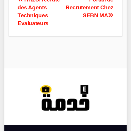
Post
des Agents
Recrutement Chez
navigation
Techniques
SEBN MA
Evaluateurs