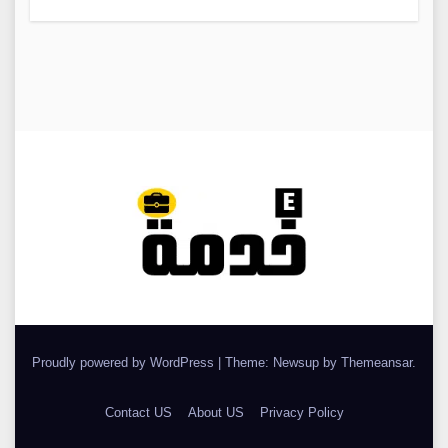
Proudly powered by WordPress
|
Theme: Newsup by
Themeansar
.
Contact US
About US
Privacy Policy