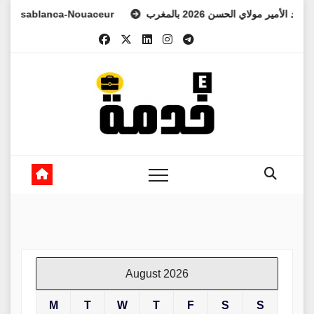
Skip
asablanca-Nouaceur
لعهد الأمير مولاي الحسن 2026 بالمغرب
to
content
August 2026
M
T
W
T
F
S
S